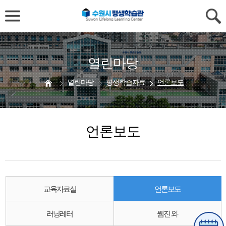
열린마당
열린마당
평생학습자료
언론보도
언론보도
교육자료실
언론보도
러닝레터
웹진 와