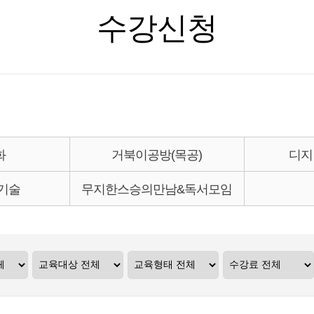
수강신청
화
거북이공방(목공)
디지
 기술
무지한스승의만남&독서모임