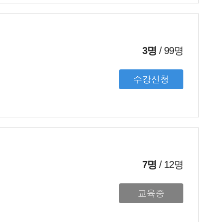
3명
/
99
명
수강신청
7명
/
12
명
교육중