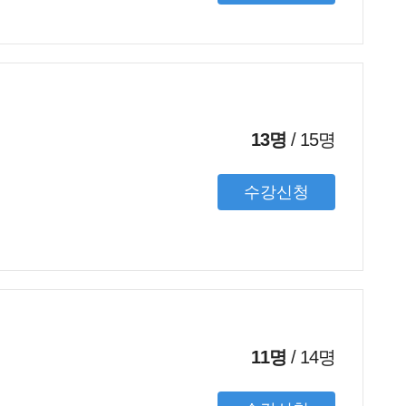
13명
/
15
명
수강신청
11명
/
14
명