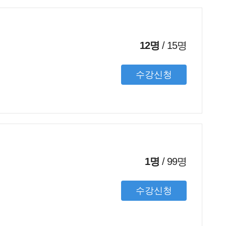
12명
/
15
명
수강신청
1명
/
99
명
수강신청