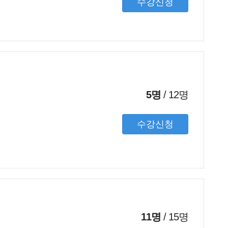
수강신청
5명
/
12
명
수강신청
11명
/
15
명