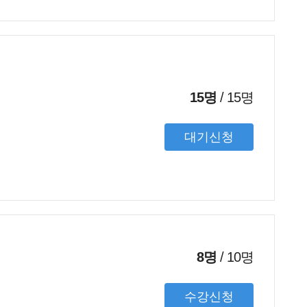
15명
/
15
명
대기신청
8명
/
10
명
수강신청