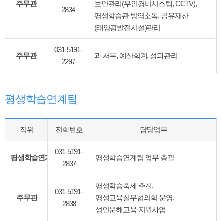
주무관
보안관리(무인경비시스템, CCTV),
2834
평생학습관 방역소독, 공유재산
(태양광발전시설)관리
031-5191-
주무관
과 서무, 예산회계, 성과관리
2297
평생학습연계팀
직위
전화번호
담당업무
031-5191-
평생학습연계팀장
평생학습연계팀 업무 총괄
2837
평생학습축제 추진,
031-5191-
주무관
평생교육실무협의회 운영,
2838
성인문해교육 지원사업