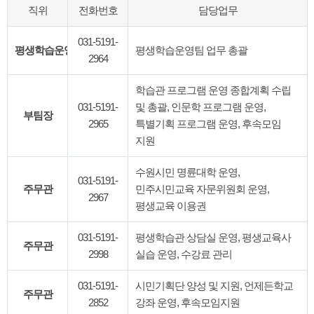
직위
전화번호
담당업무
031-5191-
평생학습운영팀장
평생학습운영팀 업무 총괄
2964
학습관 프로그램 운영 종합계획 수립
031-5191-
및 총괄, 인문학 프로그램 운영,
부팀장
2965
특별기획 프로그램 운영, 후속모임
지원
수원시민 명륜대학 운영,
031-5191-
주무관
민주시민교육 자문위원회 운영,
2967
평생교육 이용권
031-5191-
평생학습관 상담실 운영, 평생교육사
주무관
2998
실습 운영, 수강료 관리
031-5191-
시민기획단 양성 및 지원, 언제든학교
주무관
2852
강좌 운영, 후속모임지원