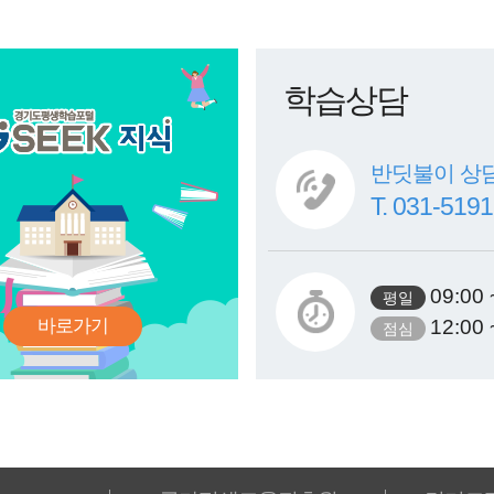
학습상담
반딧불이 상
T. 031-519
09:00 
바로가기
12:00 