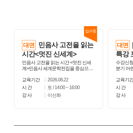
민음사 고전을 읽는
대면
대면
시간<멋진 신세계>
특강 
민음사 고전을 읽는 시간 <멋진 신세
수강신청 
계>민음사 세계문학전집을 중심으로
분기 어
다양한 고전을 매월...
각 강좌
교육기간
2026.08.22
교육기
주...
시 간
토 / 14:00 ~ 16:00
시 간
강 사
이선화
강 사