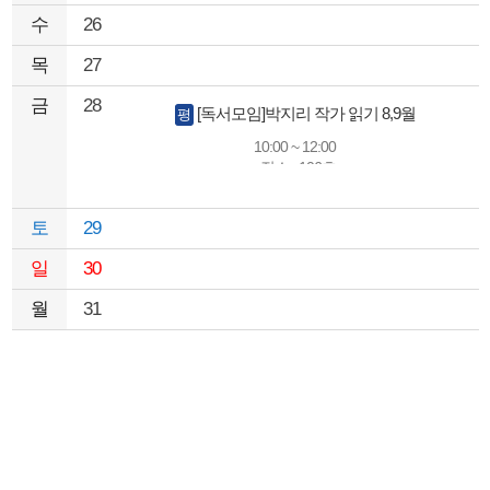
수
26
목
27
금
28
[독서모임]박지리 작가 읽기 8,9월
평
10:00 ~ 12:00
장소 : 106호
강사명 : 임경민(독서토론 진행자)
토
29
일
30
월
31