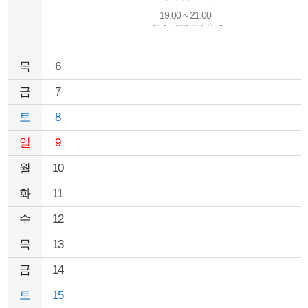
19:00 ~ 21:00
장소 : 201호 나눔1
강사명 : 박명주(무지한스승의만남 기획단)
목
6
금
7
토
8
일
9
월
10
화
11
수
12
목
13
금
14
토
15