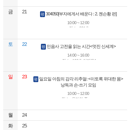
강사명 : 안미성
금
21
304050[부자에게서 배운다 : 2. 젠슨황 편]
평
10:00 ~ 12:00
장소 : 201호
강사명 : 전이원(무지한스승의만남 기획단)
토
22
민음사 고전을 읽는 시간<멋진 신세계>
평
14:00 ~ 16:00
장소 : 106호 언제든1
강사명 : 이선화
일
23
일요일 아침의 감각 리추얼: <이토록 위대한 몸>
평
낭독과 손-쓰기 모임
10:00 ~ 12:00
장소 : 온라인 줌zoom
강사명 : 김윤정(독서모임 기획단)
월
24
화
25