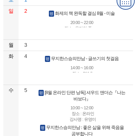
일
2
화제의 책 완독할 결심 8월 - 미술
평
20:00 ~ 22:00
장소 : 온라인 줌zoom
강사명 : 서주영
월
3
화
4
무지한스승의만남 - 글쓰기의 첫걸음
평
14:00 ~ 16:00
장소 : 211호
강사명 : 김재분
수
5
[8월 온라인 단편 낭독] 셔우드 앤더슨『나는
평
바보다』
10:00 ~ 12:00
장소 : 온라인
강사명 : 유영미
무지한스승의만남 : 좋은 삶을 위해 죽음을
평
공부합니다