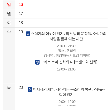
일
16
월
17
화
18
수
19
소설가의 에세이 읽기 : 픽션 밖의 문장들, 소설가의
평
서랍을 함께 여는 시간
20:00 ~ 21:30
장소 : 온라인
강사명 : 최영인(독서모임 기획단)
그리스 로마 신화와 나 [브랜드와 신화]
평
19:00 ~ 21:00
장소 : 106호
강사명 : 표미영
목
20
미시사의 세계, 사라지는 목소리의 복원 : <쇳돌>
평
함께 읽기
10:00 ~ 12:00
장소 : 온라인