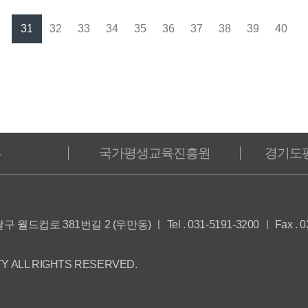
31
32
33
34
35
36
37
38
39
40
부
국가평생교육진흥원
경기도
달구 월드컵로 381번길 2 (우만동)
ㅣ Tel . 031-5191-3200 ㅣ Fax . 
Y ALL RIGHTS RESERVED.