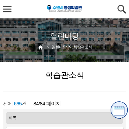
열린마당
열린마당
학습관소식
학습관소식
전체
665
건
84/84
페이지