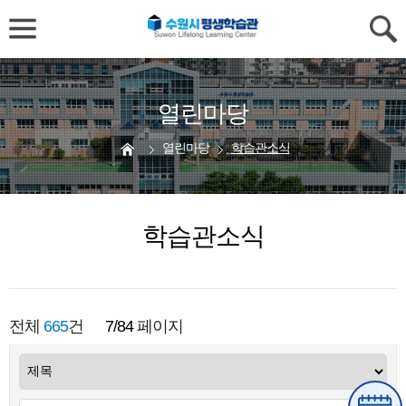
열린마당
열린마당
학습관소식
학습관소식
전체
665
건
7/84
페이지