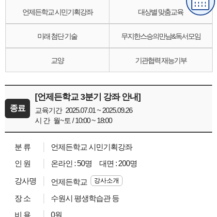
언제든학교 시민기획강좌
대상별 맞춤교육
미래 첨단 기술
무지한스승의만남&독서모임
교양
기관협력 재능기부
[언제든학교 3분기 강좌 안내]
교육기간
2025.07.01 ~ 2025.09.26
시 간
월~토 / 10:00 ~ 18:00
분 류
언제든학교 시민기획강좌
인 원
온라인 : 50명 대면 : 200명
강사명
강사소개
언제든학교
장 소
수원시 평생학습관 등
비 용
0원