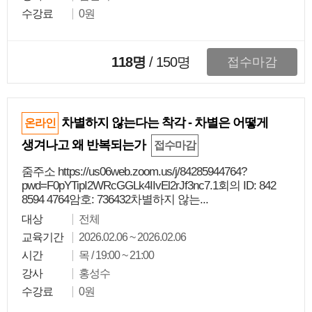
수강료
0원
118명
/
150
명
접수마감
차별하지 않는다는 착각 - 차별은 어떻게
온라인
생겨나고 왜 반복되는가
접수마감
줌주소 https://us06web.zoom.us/j/84285944764?
pwd=F0pYTipI2WRcGGLk4IIvEl2rJf3nc7.1회의 ID: 842
8594 4764암호: 736432차별하지 않는...
대상
전체
교육기간
2026.02.06 ~ 2026.02.06
시간
목 / 19:00 ~ 21:00
강사
홍성수
수강료
0원