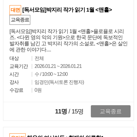
[독서모임]박지리 작가 읽기 1월 <맨홀>
대면
교육종료
[독서모임]박지리 작가 읽기 1월 <맨홀>욜로욜로 시리
즈. <다윈 영의 악의 기원>으로 한국 문단에 독보적인
발자취를 남긴 고 박지리 작가의 소설로, <맨홀>은 살인
에 관한 이야기다....
대상
전체
교육기간
2026.01.21 ~ 2026.01.21
시간
수 / 10:00 ~ 12:00
강사
임경민(독서토론 진행자)
수강료
0원
11명
/
15
명
교육종료