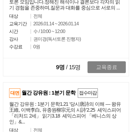
토론 모임입니다.정해진 해석이나 결론보다 각자의 읽
기 경험을 존중하며,질문과 대화를 중심으로 서로의 ...
대상
전체
교육기간
2026.01.14 ~ 2026.01.14
시간
수 / 10:00 ~ 12:00
강사
권미경(독서토론 진행자)
수강료
0원
9명
/
15
명
교육종료
월간 강유원 : 1분기 문학
대면
접수마감
월간 강유원 : 1분기 문학1.21 ‘당시唐詩의 이해 — 왕유
王維, 이백李白, 유종원柳宗元의 시詩’2.25 셰익스피어
「리처드 2세」 읽기3.18 셰익스피어 「베니스의 상
인」&...
대상
전체