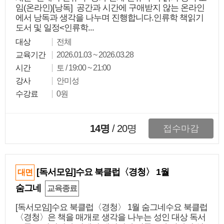
임(온라인)[낭독] 공간과 시간에 구애받지 않는 온라인
에서 낭독과 생각을 나누며 진행합니다.인류학 책읽기
도서 및 일정<인류학...
대상
전체
교육기간
2026.01.03 ~ 2026.03.28
시간
토 / 19:00 ~ 21:00
강사
안미성
수강료
0원
14명
/
20
명
접수마감
[독서모임]수요 북클럽〈경청〉 1월
대면
숨그네
교육종료
[독서모임]수요 북클럽〈경청〉 1월 숨그네수요 북클럽
〈경청〉은 책을 매개로 생각을 나누는 성인 대상 독서