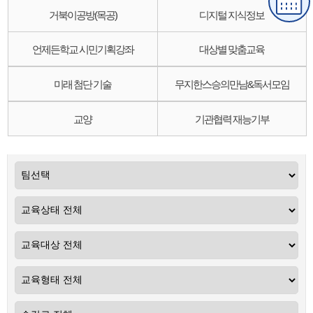
거북이공방(목공)
디지털 지식정보
언제든학교 시민기획강좌
대상별 맞춤교육
미래 첨단 기술
무지한스승의만남&독서모임
교양
기관협력 재능기부