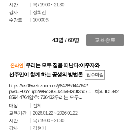
시간
목 / 19:00 ~ 21:30
강사
정희진
수강료
10,000원
43명
/
60
명
교육종료
우리는 모두 집을 떠난다:이주자와
온라인
선주민이 함께 하는 공생의 방법론
접수마감
https://us06web.zoom.us/j/84285944764?
pwd=F0pYTipI2WRcGGLk4IIvEl2rJf3nc7.1 회의 ID: 842
8594 4764암호: 736432우리는 모두...
대상
전체
교육기간
2026.01.22 ~ 2026.01.22
시간
목 / 19:00 ~ 21:30
강사
김현미