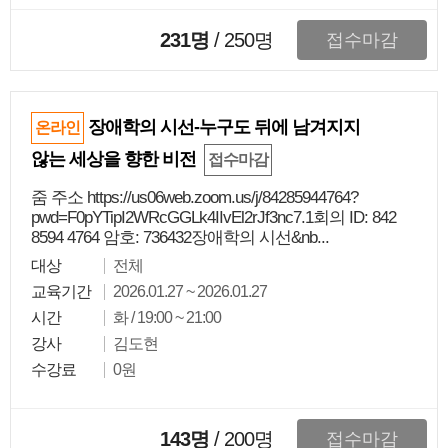
231명
/
250
명
접수마감
장애학의 시선-누구도 뒤에 남겨지지
온라인
않는 세상을 향한 비전
접수마감
줌 주소 https://us06web.zoom.us/j/84285944764?
pwd=F0pYTipI2WRcGGLk4IIvEl2rJf3nc7.1회의 ID: 842
8594 4764 암호: 736432장애학의 시선&nb...
대상
전체
교육기간
2026.01.27 ~ 2026.01.27
시간
화 / 19:00 ~ 21:00
강사
김도현
수강료
0원
143명
/
200
명
접수마감