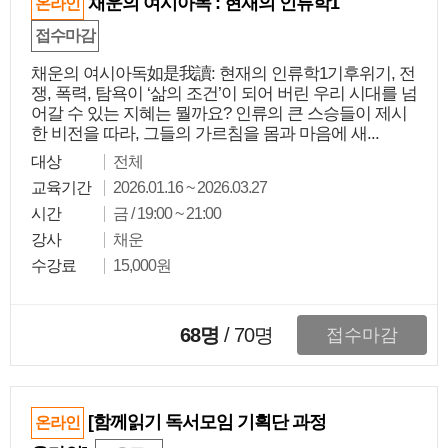
채운의 여시아독 : 현재의 인류학1
온라인
접수마감
채운의 여시아독如是我讀: 현재의 인류학1기후위기, 전
쟁, 폭력, 탐욕이 ‘삶의 조건’이 되어 버린 우리 시대를 넘
어갈 수 있는 지혜는 뭘까요? 인류의 큰 스승들이 제시
한 비전을 따라, 그들의 가르침을 몸과 마음에 새...
대상
전체
교육기간
2026.01.16 ~ 2026.03.27
시간
금 / 19:00 ~ 21:00
강사
채운
수강료
15,000원
68명
/
70
명
접수마감
[함께읽기 독서모임 기획단 과정
온라인