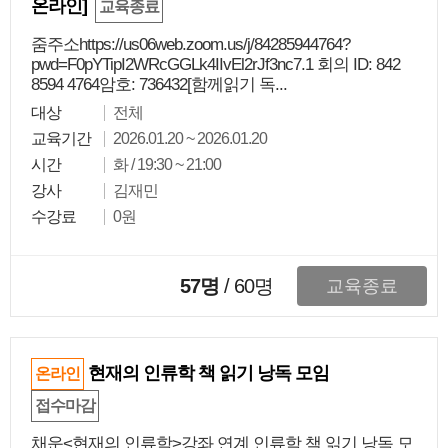
온라인]
교육종료
줌주소https://us06web.zoom.us/j/84285944764?
pwd=F0pYTipI2WRcGGLk4IIvEl2rJf3nc7.1 회의 ID: 842
8594 4764암호: 736432[함께읽기 독...
대상
전체
교육기간
2026.01.20 ~ 2026.01.20
시간
화 / 19:30 ~ 21:00
강사
김재민
수강료
0원
57명
/
60
명
교육종료
현재의 인류학 책 읽기 낭독 모임
온라인
접수마감
채운<현재의 인류학>강좌 연계 인류학 책 읽기 낭독 모