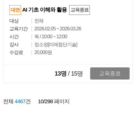
AI 기초 이해와 활용
대면
교육종료
대상
전체
교육기간
2026.02.05 ~ 2026.03.26
시간
목 / 10:00 ~ 12:00
강사
정소영[미래첨단기술]
수강료
20,000원
13명
/
15
명
교육종료
전체
4467
건
10/298
페이지