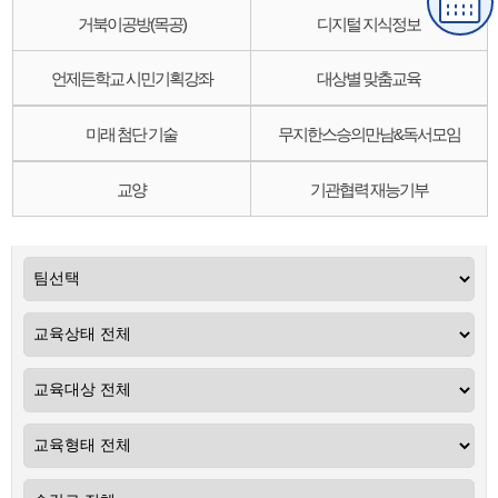
거북이공방(목공)
디지털 지식정보
언제든학교 시민기획강좌
대상별 맞춤교육
미래 첨단 기술
무지한스승의만남&독서모임
교양
기관협력 재능기부